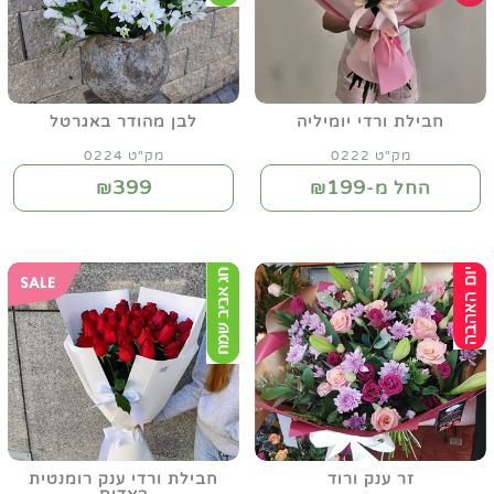
חבילת ורדי יומיליה
לבן מהודר באגרטל
מק"ט 0222
מק"ט 0224
399
199
החל מ-₪
₪
זר ענק ורוד
חבילת ורדי ענק רומנטית