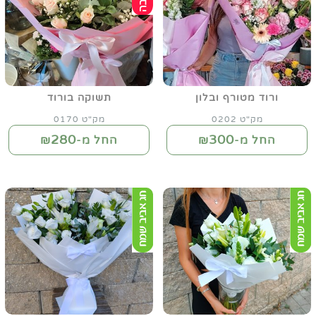
ורוד מטורף ובלון
תשוקה בורוד
מק"ט 0202
מק"ט 0170
280
300
החל מ-₪
החל מ-₪