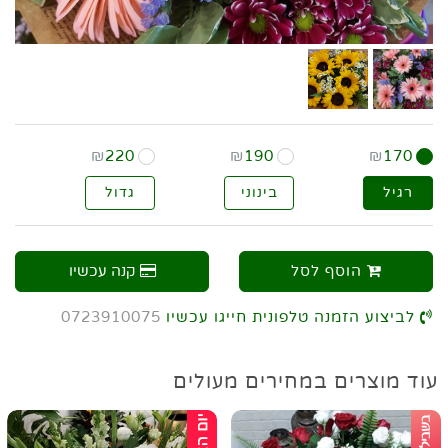
₪
220
₪
190
₪
170
רגיל
בינוני
גדול
הוסף לסל
קנה עכשיו
לביצוע הזמנה טלפונית חייגו עכשיו
0723910075
עוד מוצרים במחירים מעולים