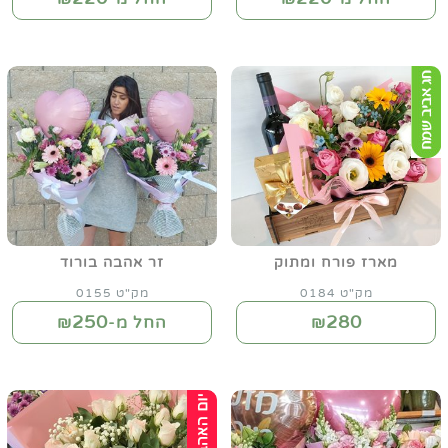
מארז פורח ומתוק
זר אהבה בורוד
מק"ט 0184
מק"ט 0155
250
280
₪
החל מ-₪