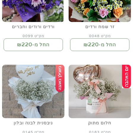
זר שמח ורדים
ורדים ורודים וחברים
מק"ט 0048
מק"ט 0099
220
220
החל מ-₪
החל מ-₪
חלום מתוק
גיבסנית לבנה ובלון
מק"ט 0183
מק"ט 0145