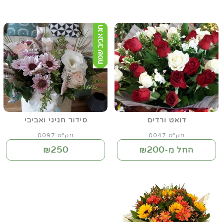
דואט ורדים
סידור חגיגי ואביבי
מק"ט 0047
מק"ט 0097
250
200
החל מ-₪
₪