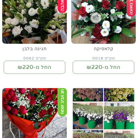
קלאסיקה
חגיגה בלבן
מק"ט 0018
מק"ט 0062
220
220
החל מ-₪
החל מ-₪