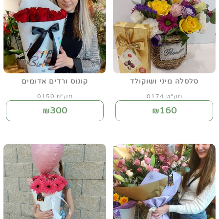
סלסלה מיני ושוקולד
קונוס ורדים אדומים
מק"ט 0174
מק"ט 0150
300
160
₪
₪