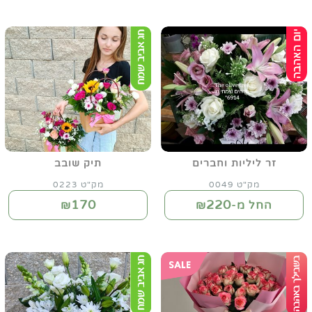
זר ליליות וחברים
תיק שובב
מק"ט 0049
מק"ט 0223
170
220
החל מ-₪
₪