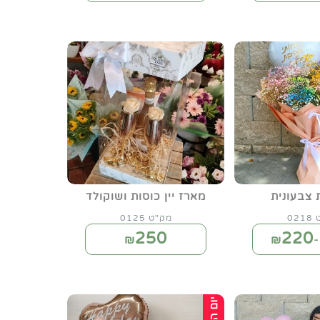
 צבעונית
מארז יין כוסות ושוקולד
02
מק"ט 0125
250
220
₪
₪