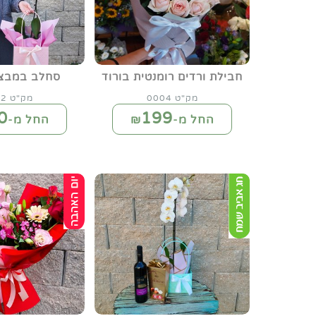
חבילת ורדים רומנטית בורוד
סחלב במבצע
מק"ט 0004
מק"ט 0092
0
199
החל מ-₪
החל מ-₪