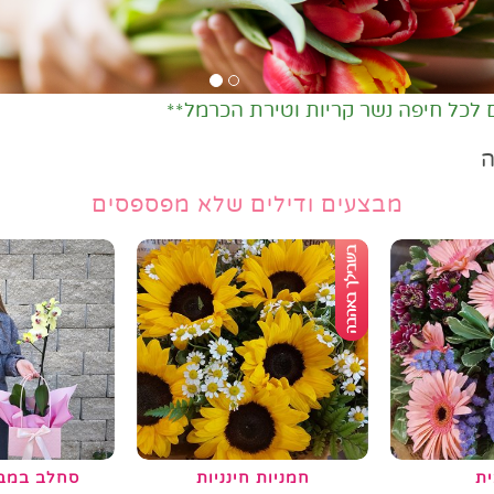
 לכל חיפה נשר קריות וטירת הכרמל**
מבצעים ודילים שלא מפספסים
ית
חמניות חינניות
סחלב במב