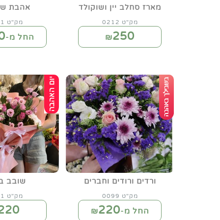
מארז סחלב יין ושוקולד
אהבת שו
מק"ט 0212
מק"ט 0221
0
250
₪
החל מ-₪
ורדים ורודים וחברים
שובב בו
מק"ט 0099
מק"ט 0131
220
220
החל מ-₪