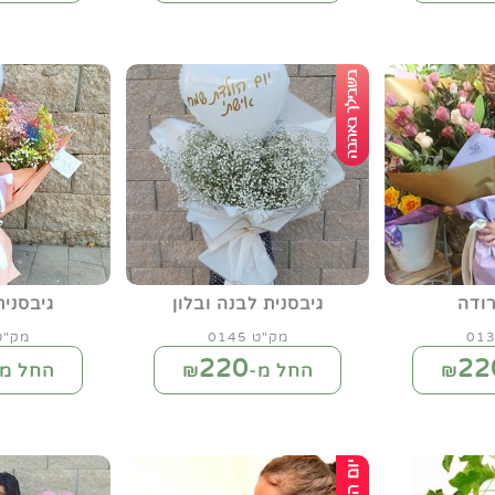
ודה
גיבסנית לבנה ובלון
גיבסנית
מק"ט 0145
מק"ט 18
220
22
החל מ-₪
החל מ-