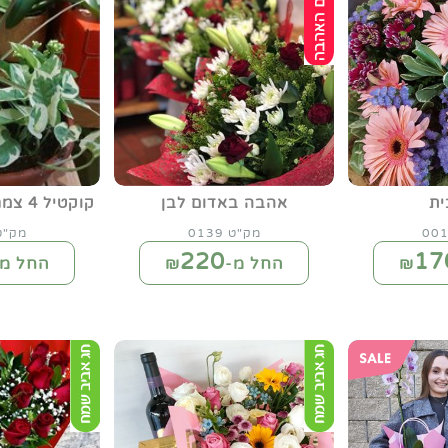
ית
אהבה באדום לבן
קוקטיל 4 צמחים או 3 צמחים
מק"ט 0139
מק"ט 28
220
17
החל מ-₪
החל מ-