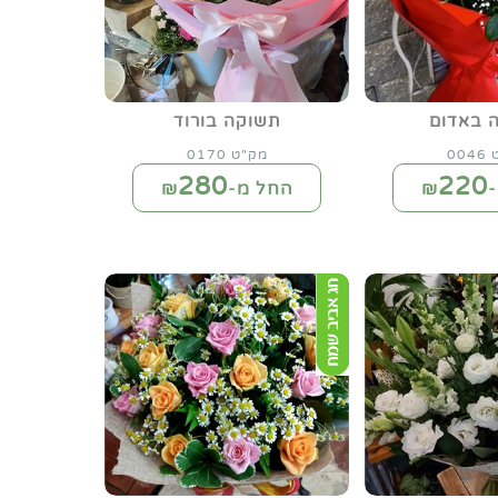
 באדום
תשוקה בורוד
00
מק"ט 0170
280
220
₪
החל מ-₪