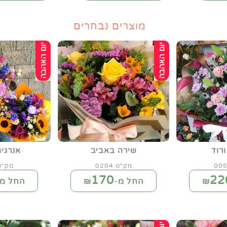
מוצרים נבחרים
ורוד
שירה באביב
אנרגיה
מק"ט 0204
מק"ט 14
170
22
החל מ-₪
החל מ-