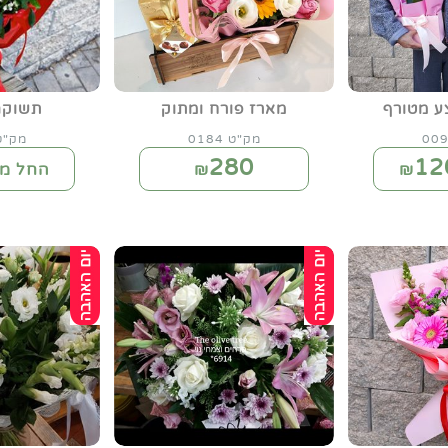
 מטורף
מארז פורח ומתוק
תשוקה
מק"ט 0184
מק"ט 46
280
12
₪
החל מ-