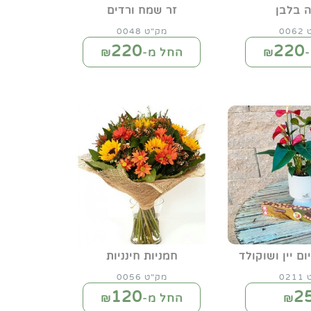
ה בלבן
זר שמח ורדים
00
מק"ט 0048
220
220
₪
החל מ-₪
ם יין ושוקולד
חמניות חינניות
02
מק"ט 0056
120
2
₪
החל מ-₪