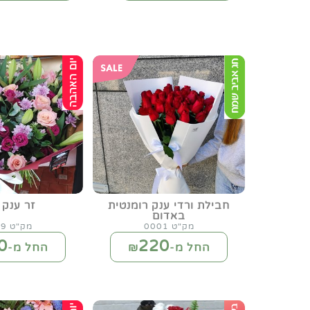
חבילת ורדי ענק רומנטית
זר ענק 
באדום
מק"ט 0001
מק"ט 0059
0
220
החל מ-₪
החל מ-₪