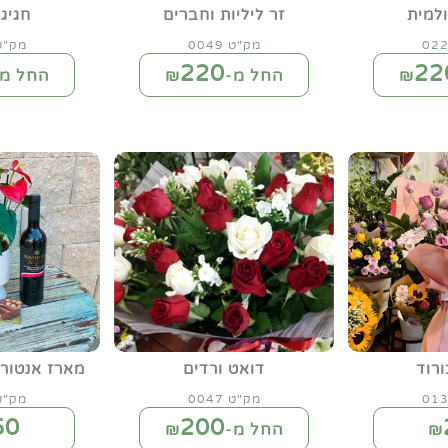
למית
זר ליליות וחברים
חגיג
מק"ט 0049
מק"ט 62
220
22
החל מ-₪
החל מ-
רוד
דואט ורדים
מארז אנטוריו
מק"ט 0047
מק"ט 11
50
200
₪
החל מ-₪