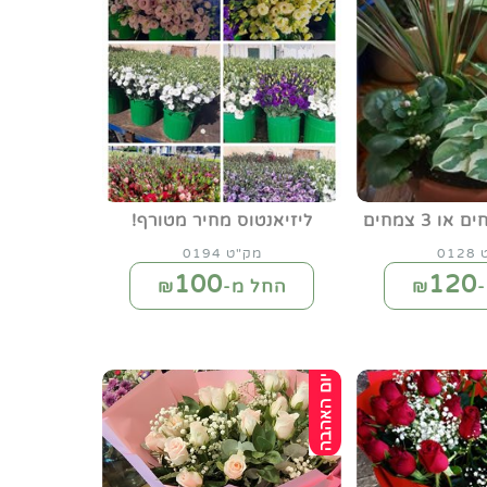
ליזיאנטוס מחיר מטורף!
01
מק"ט 0194
100
120
₪
החל מ-₪