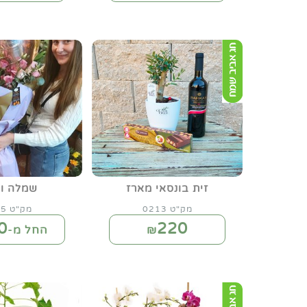
זית בונסאי מארז
שמלה ור
מק"ט 0213
מק"ט 0135
0
220
₪
החל מ-₪