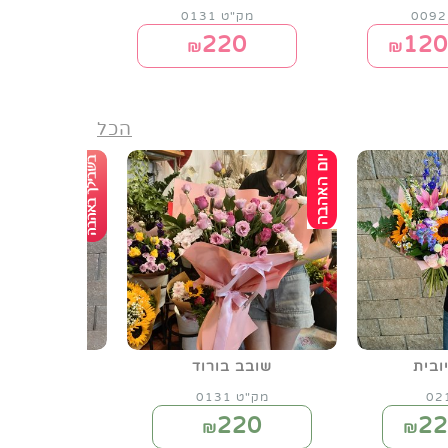
מק"ט 0131
מק"ט 1
220
120
₪
החל מ-
הכל
ובית
שובב בורוד
גיבסנית לב
מק"ט 0131
מק"ט 0145
0
220
22
₪
החל מ-₪