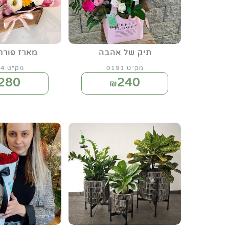
תיק של אהבה
מארז פורח
מק"ט 0191
מק"ט 0184
280
240
₪