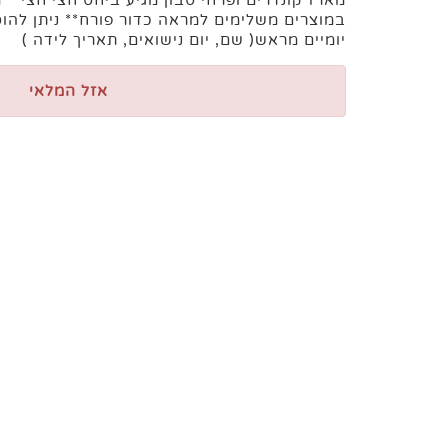
מארז קונדרים ופרחי סבון מגיע ביחס חצי חצי **
במוצרים משלימים למראה כדור פורח** ניתן לה
יומיים מראש( שם, יום נישואים, תאריך לידה )
אזל המלאי