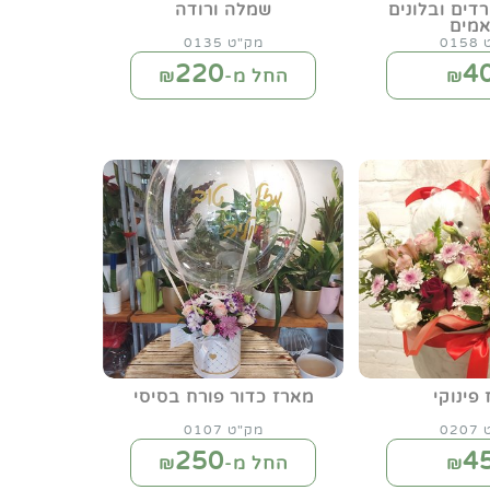
רדים ובלונים
שמלה ורודה
אמים
01
מק"ט 0135
220
4
₪
החל מ-₪
פינוקי
מארז כדור פורח בסיסי
02
מק"ט 0107
250
4
₪
החל מ-₪