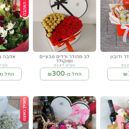
דר ודובון
לב מהודר ורדים טבעיים
אהבה ב
ושוקולד
מק"ט 0147
מק"ט 39
300
₪
החל מ-₪
החל מ-