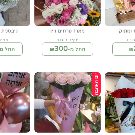
 ומתוק
מארז פרחים ויין
גיבסנית 
מק"ט 0163
מק"ט 45
300
₪
החל מ-₪
החל מ-