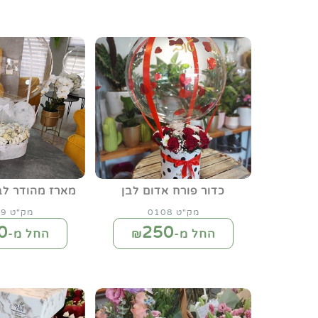
כדור פורח אדום לבן
מארז מהודר לב
מק"ט 0108
מק"ט 0149
0
250
החל מ-₪
החל מ-₪