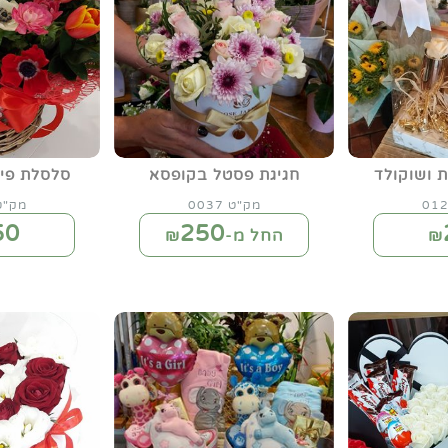
ת ושוקולד
חגיגת פסטל בקופסא
סלסלת פיק
מק"ט 0037
מק"ט 60
50
250
₪
החל מ-₪