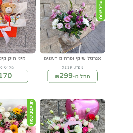
אגרטל שיקי ופרחים רעננים
מיני תיק קינ
מק"ט 0219
מק"ט 0220
170
299
החל מ-₪