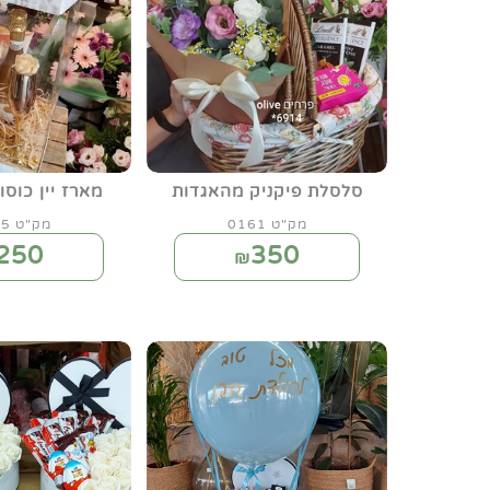
סלסלת פיקניק מהאגדות
מארז יין כוסו
מק"ט 0161
מק"ט 0125
250
350
₪