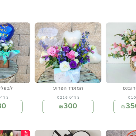
ובנס
המארז הפרוע
לבעלי
מק"ט 0216
מק"ט 17
80
300
35
₪