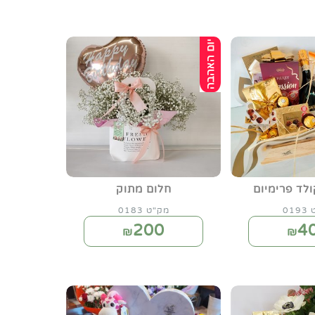
לד פרימיום
חלום מתוק
01
מק"ט 0183
200
4
₪
₪