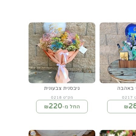
 באהבה
גיבסנית צבעונית
02
מק"ט 0218
220
2
₪
החל מ-₪