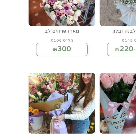
לבנה ובלון
מארז פרחים לב
01
מק"ט 0106
300
220
₪
₪