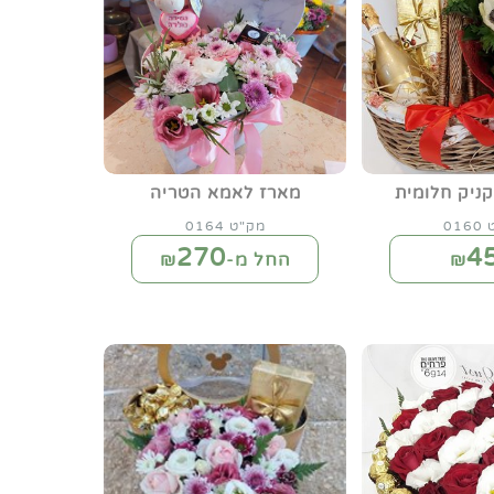
ניק חלומית
מארז לאמא הטריה
01
מק"ט 0164
270
4
₪
החל מ-₪