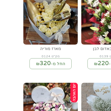
אדום לבן
מארז מוריה
01
מק"ט 0124
320
220
₪
החל מ-₪