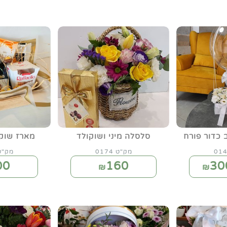
 כדור פורח
סלסלה מיני ושוקולד
מארז שוקו
מק"ט 0174
מק"ט 93
00
160
30
₪