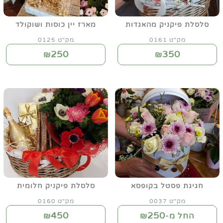
סלסלת פיקניק מהאגדות
מארז יין כוסות ושוקולד
מק"ט 0161
מק"ט 0125
250
350
₪
₪
חגיגת פסטל בקופסא
סלסלת פיקניק חלומית
מק"ט 0037
מק"ט 0160
450
250
החל מ-₪
₪