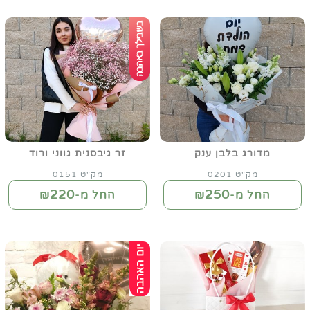
מדורג בלבן ענק
זר גיבסנית גווני ורוד
מק"ט 0201
מק"ט 0151
220
250
החל מ-₪
החל מ-₪