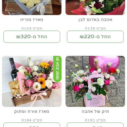
אהבה באדום לבן
מארז מוריה
מק"ט 0139
מק"ט 0124
320
220
החל מ-₪
החל מ-₪
תיק של אהבה
מארז פורח ומתוק
מק"ט 0191
מק"ט 0184