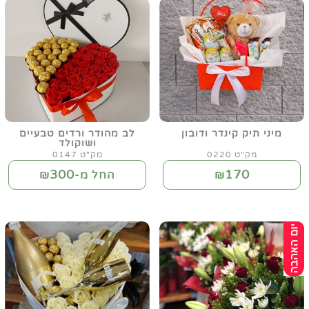
מיני תיק קינדר ודובון
לב מהודר ורדים טבעיים
ושוקולד
מק"ט 0220
מק"ט 0147
300
170
₪
החל מ-₪