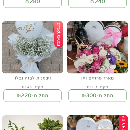
280
240
₪
₪
מארז פרחים ויין
גיבסנית לבנה ובלון
מק"ט 0163
מק"ט 0145
220
300
החל מ-₪
החל מ-₪