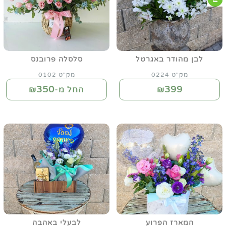
לבן מהודר באגרטל
סלסלה פרובנס
מק"ט 0224
מק"ט 0102
350
399
₪
החל מ-₪
המארז הפרוע
לבעלי באהבה