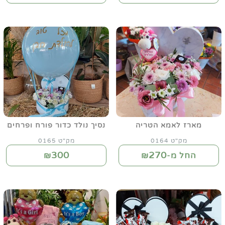
מארז לאמא הטריה
נסיך נולד כדור פורח ופרחים
מק"ט 0164
מק"ט 0165
300
270
החל מ-₪
₪