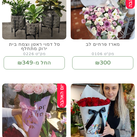
מארז פרחים לב
סל דמוי ראטן וצמח בית
ירוק מתחלף
מק"ט 0106
מק"ט 0226
349
300
₪
החל מ-₪