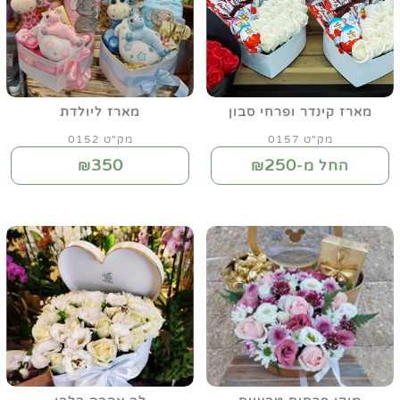
מארז קינדר ופרחי סבון
מארז ליולדת
מק"ט 0157
מק"ט 0152
350
250
החל מ-₪
₪