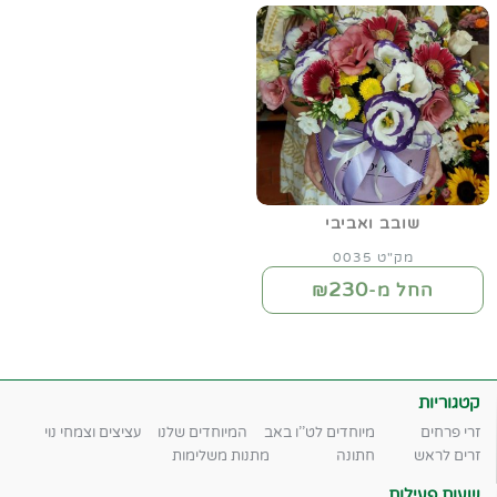
שובב ואביבי
מק"ט 0035
230
החל מ-₪
קטגוריות
זרי פרחים
מיוחדים לט''ו באב
המיוחדים שלנו
עציצים וצמחי נוי
זרים לראש
חתונה
מתנות משלימות
שעות פעילות