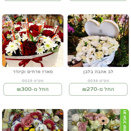
לב אהבה בלבן
מארז פרחים וקינדר
מק"ט 0036
מק"ט 0025
300
270
החל מ-₪
החל מ-₪