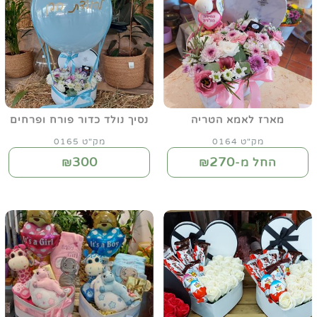
מארז לאמא הטריה
נסיך נולד כדור פורח ופרחים
מק"ט 0164
מק"ט 0165
300
270
החל מ-₪
₪