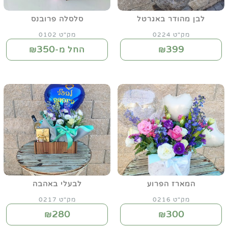
לבן מהודר באגרטל
סלסלה פרובנס
מק"ט 0224
מק"ט 0102
350
399
₪
החל מ-₪
המארז הפרוע
לבעלי באהבה
מק"ט 0216
מק"ט 0217
280
300
₪
₪