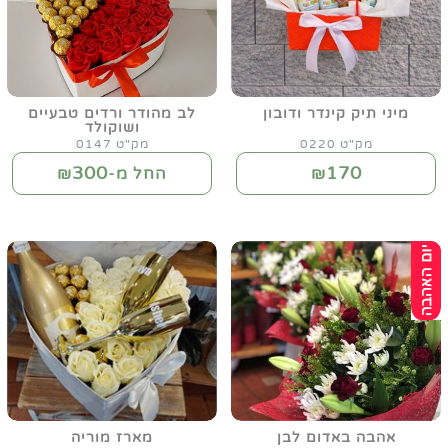
מיני תיק קינדר ודובון
לב מהודר ורדים טבעיים
ושוקולד
מק"ט 0220
מק"ט 0147
300
170
₪
החל מ-₪
אהבה באדום לבן
מארז מוריה