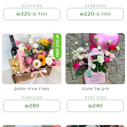
מק"ט 0139
מק"ט 0124
320
220
החל מ-₪
החל מ-₪
תיק של אהבה
מארז פורח ומתוק
מק"ט 0191
מק"ט 0184
280
240
₪
₪