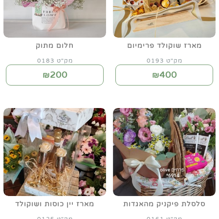
מארז שוקולד פרימיום
חלום מתוק
מק"ט 0193
מק"ט 0183
200
400
₪
₪
סלסלת פיקניק מהאגדות
מארז יין כוסות ושוקולד