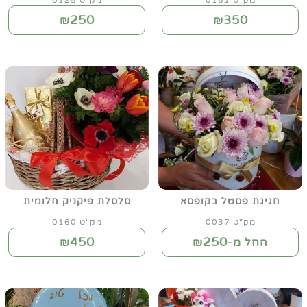
מק"ט 0161
מק"ט 0125
250
350
₪
₪
חגיגת פסטל בקופסא
סלסלת פיקניק חלומית
מק"ט 0037
מק"ט 0160
450
250
החל מ-₪
₪