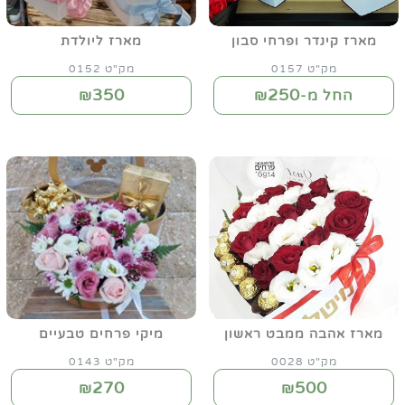
מארז קינדר ופרחי סבון
מארז ליולדת
מק"ט 0157
מק"ט 0152
350
250
החל מ-₪
₪
מארז אהבה ממבט ראשון
מיקי פרחים טבעיים
מק"ט 0028
מק"ט 0143
270
500
₪
₪