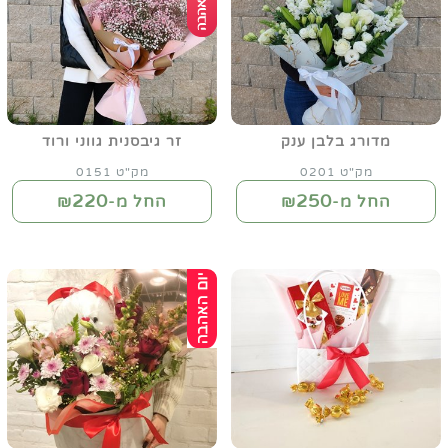
מדורג בלבן ענק
זר גיבסנית גווני ורוד
מק"ט 0201
מק"ט 0151
220
250
החל מ-₪
החל מ-₪