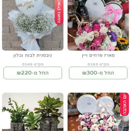
מארז פרחים ויין
גיבסנית לבנה ובלון
מק"ט 0163
מק"ט 0145
220
300
החל מ-₪
החל מ-₪