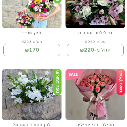
זר ליליות וחברים
תיק שובב
מק"ט 0049
מק"ט 0223
170
220
החל מ-₪
₪
חבילת ורדי יומיליה
לבן מהודר באגרטל