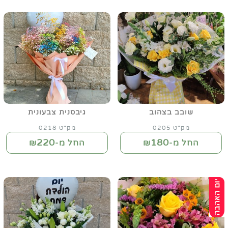
שובב בצהוב
גיבסנית צבעונית
מק"ט 0205
מק"ט 0218
220
180
החל מ-₪
החל מ-₪