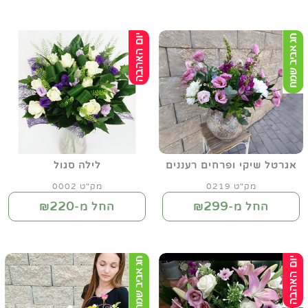
אגרטל שיקי ופרחים רעננים
לילה סגול
מק"ט 0219
מק"ט 0002
220
299
החל מ-₪
החל מ-₪