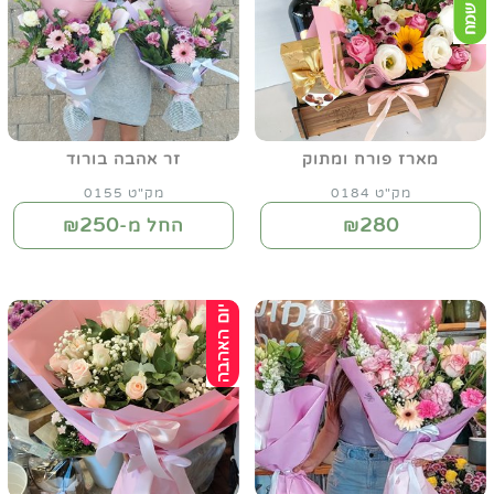
מארז פורח ומתוק
זר אהבה בורוד
מק"ט 0184
מק"ט 0155
250
280
₪
החל מ-₪