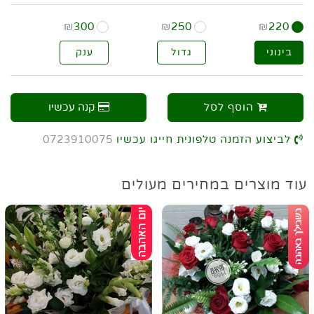
₪
300
₪
250
₪
220
בינוני
גדול
ענק
הוסף לסל
קנה עכשיו
לביצוע הזמנה טלפונית חייגו עכשיו
0723910075
עוד מוצרים במחירים מעולים