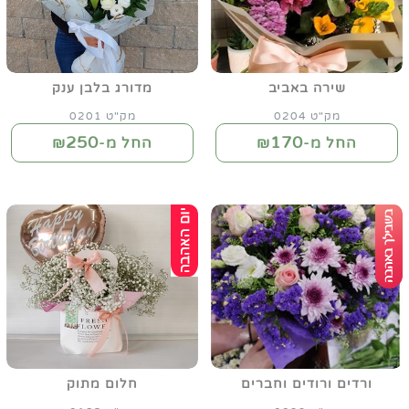
שירה באביב
מדורג בלבן ענק
מק"ט 0204
מק"ט 0201
250
170
החל מ-₪
החל מ-₪
ורדים ורודים וחברים
חלום מתוק