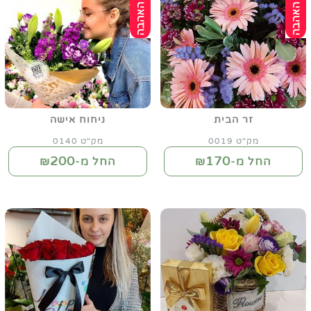
זר הבית
ניחוח אישה
מק"ט 0019
מק"ט 0140
200
170
החל מ-₪
החל מ-₪