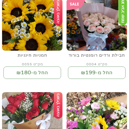
חבילת ורדים רומנטית בורוד
חמניות חינניות
מק"ט 0004
מק"ט 0055
180
199
החל מ-₪
החל מ-₪