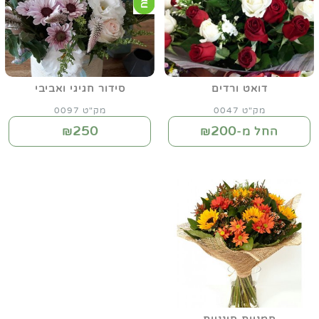
דואט ורדים
סידור חגיגי ואביבי
מק"ט 0047
מק"ט 0097
250
200
החל מ-₪
₪