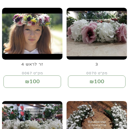
3
זר לראש 4
מק"ט 0070
מק"ט 0067
100
100
₪
₪