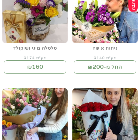
ניחוח אישה
סלסלה מיני ושוקולד
מק"ט 0140
מק"ט 0174
160
200
החל מ-₪
₪