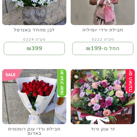
חבילת ורדי יומיליה
לבן מהודר באגרטל
מק"ט 0222
מק"ט 0224
399
199
החל מ-₪
₪
זר ענק ורוד
חבילת ורדי ענק רומנטית
באדום