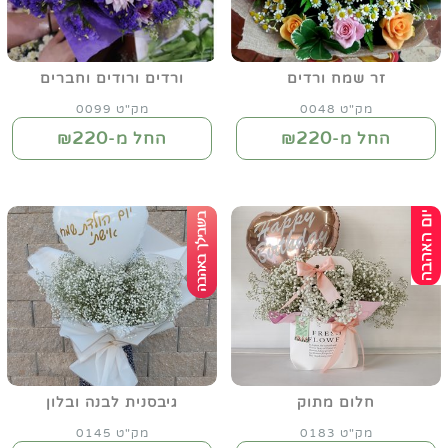
זר שמח ורדים
ורדים ורודים וחברים
מק"ט 0048
מק"ט 0099
220
220
החל מ-₪
החל מ-₪
חלום מתוק
גיבסנית לבנה ובלון
מק"ט 0183
מק"ט 0145