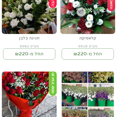
קלאסיקה
חגיגה בלבן
מק"ט 0018
מק"ט 0062
220
220
החל מ-₪
החל מ-₪