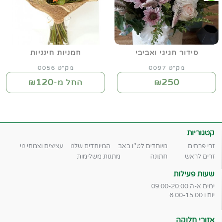
סידור חגיגי ואביבי
חמניות חינניות
מק"ט 0097
מק"ט 0056
120
250
₪
החל מ-₪
קטגוריות
זרי פרחים
מיוחדים לט''ו באב
המיוחדים שלנו
עציצים וצמחי נוי
זרים לראש
חתונה
מתנות משלימות
שעות פעילות
ימים א-ה 09:00-20:00
יום ו 8:00-15:00
אזורי חלוקה