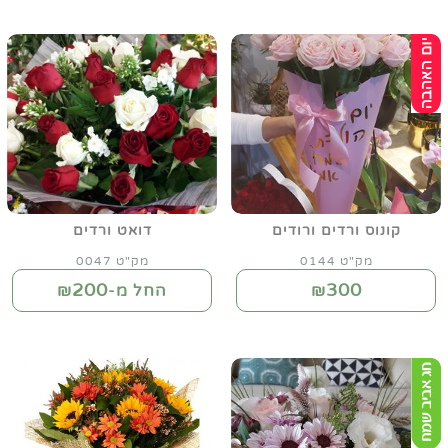
קונוס ורדים ורודים
דואט ורדים
מק"ט 0144
מק"ט 0047
200
300
₪
החל מ-₪