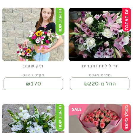
זר ליליות וחברים
תיק שובב
מק"ט 0049
מק"ט 0223
170
220
החל מ-₪
₪