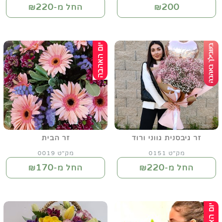
220
200
₪
החל מ-₪
זר גיבסנית גווני ורוד
זר הבית
מק"ט 0151
מק"ט 0019
170
220
החל מ-₪
החל מ-₪