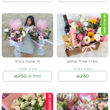
מארז פורח ומתוק
זר אהבה בורוד
מק"ט 0184
מק"ט 0155
250
280
₪
החל מ-₪