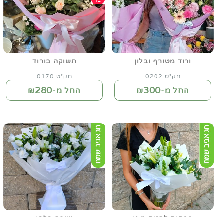
ורוד מטורף ובלון
תשוקה בורוד
מק"ט 0202
מק"ט 0170
280
300
החל מ-₪
החל מ-₪