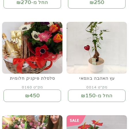
270
250
₪
החל מ-₪
עץ האהבה בונסאי
סלסלת פיקניק חלומית
מק"ט 0014
מק"ט 0160
450
150
החל מ-₪
₪