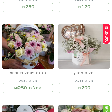
250
170
₪
₪
חלום מתוק
חגיגת פסטל בקופסא
מק"ט 0183
מק"ט 0037
250
200
₪
החל מ-₪