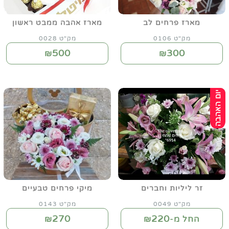
מארז פרחים לב
מארז אהבה ממבט ראשון
מק"ט 0106
מק"ט 0028
500
300
₪
₪
זר ליליות וחברים
מיקי פרחים טבעיים
מק"ט 0049
מק"ט 0143
270
220
החל מ-₪
₪