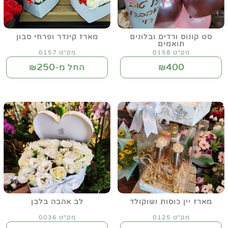
סט קונוס ורדים ובלונים
מארז קינדר ופרחי סבון
תואמים
מק"ט 0158
מק"ט 0157
250
400
₪
החל מ-₪
מארז יין כוסות ושוקולד
לב אהבה בלבן
מק"ט 0125
מק"ט 0036