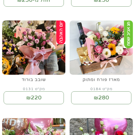
250
250
₪
החל מ-₪
מארז פורח ומתוק
שובב בורוד
מק"ט 0184
מק"ט 0131
220
280
₪
₪