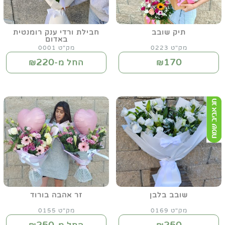
תיק שובב
חבילת ורדי ענק רומנטית
באדום
מק"ט 0223
מק"ט 0001
220
170
₪
החל מ-₪
שובב בלבן
זר אהבה בורוד
מק"ט 0169
מק"ט 0155