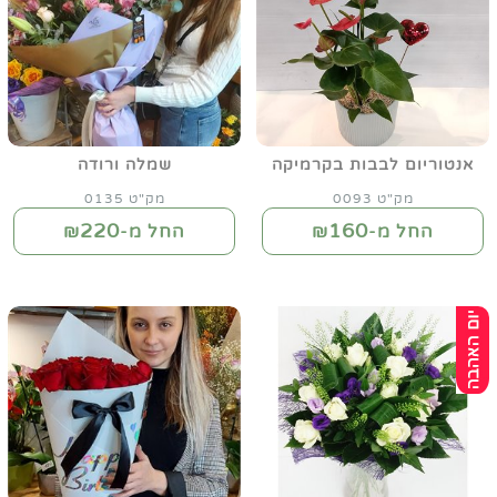
אנטוריום לבבות בקרמיקה
שמלה ורודה
מק"ט 0093
מק"ט 0135
220
160
החל מ-₪
החל מ-₪