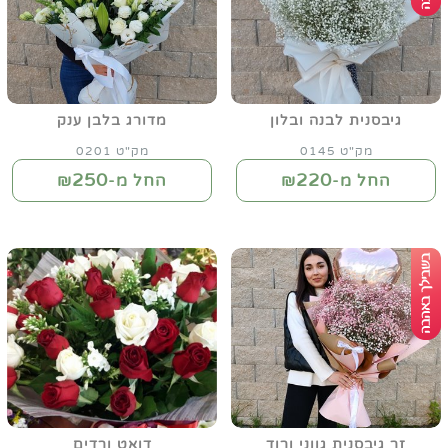
גיבסנית לבנה ובלון
מדורג בלבן ענק
מק"ט 0145
מק"ט 0201
250
220
החל מ-₪
החל מ-₪
זר גיבסנית גווני ורוד
דואט ורדים