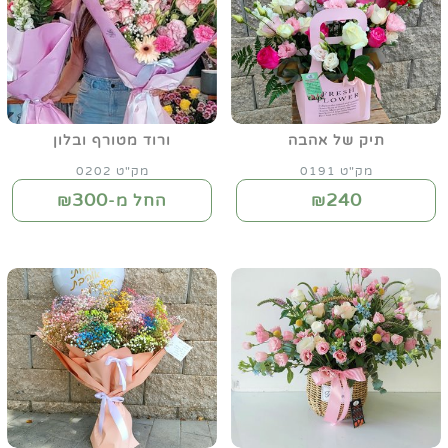
תיק של אהבה
ורוד מטורף ובלון
מק"ט 0191
מק"ט 0202
300
240
₪
החל מ-₪