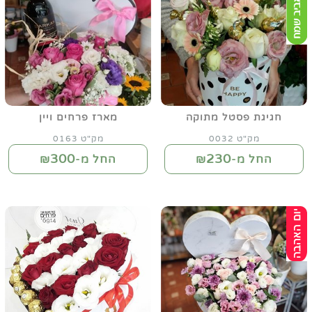
חגיגת פסטל מתוקה
מארז פרחים ויין
מק"ט 0032
מק"ט 0163
300
230
החל מ-₪
החל מ-₪