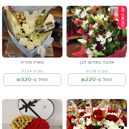
אהבה באדום לבן
מארז מוריה
מק"ט 0139
מק"ט 0124
320
220
החל מ-₪
החל מ-₪