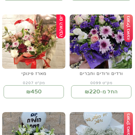
ורדים ורודים וחברים
מארז פינוקי
מק"ט 0099
מק"ט 0207
450
220
החל מ-₪
₪